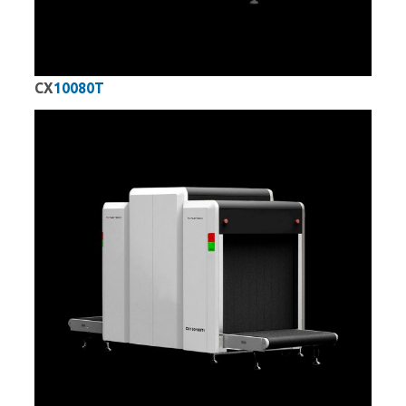
CX
10080T