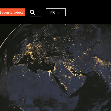
d your product
FR