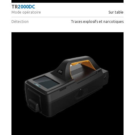
TR
2000DC
Mode opératoire
Sur table
Détection
Traces explosifs et narcotiques