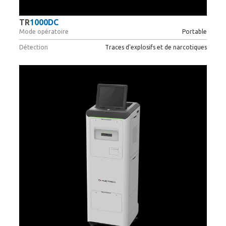
TR
1000DC
Mode opératoire
Portable
Détection
Traces d'explosifs et de narcotiques