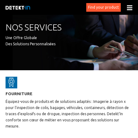
Find your product
NOS SERVICES
Une Offre Globale
Des Solutions Personnalisées
FOURNITURE
Équipez-vous de produits et de solutions adaptés : Imagerie à rayon x
pour l’inspection de colis, bagages, véhicules, containeurs, détection de
traces d’explosifs ou de drogue, inspection des personnes. Detekt’In
conforte son cœur de métier en vous proposant des solutions sur
mesure.