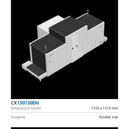
CX
150150DH
Dimensions tunnel
1550 x 1510 mm
Imagerie
Double Vue