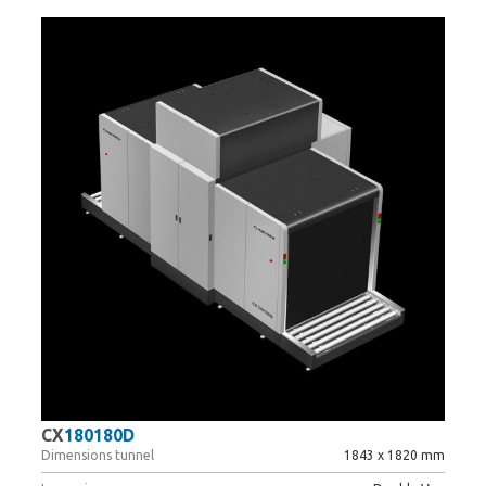
CX
180180D
Dimensions tunnel
1843 x 1820 mm