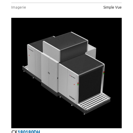
Imagerie
Simple Vue
CX
180180DH