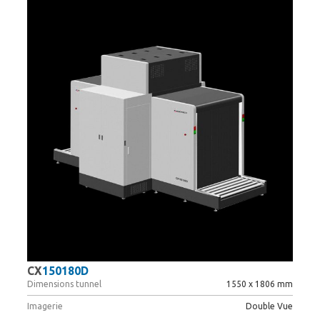
CX
150180D
Dimensions tunnel
1550 x 1806 mm
Imagerie
Double Vue