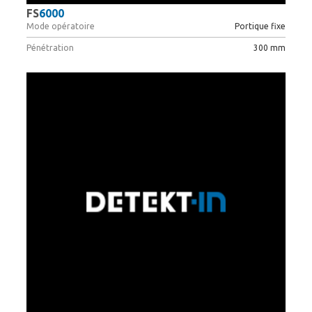
FS
6000
Mode opératoire
Portique fixe
Pénétration
300 mm