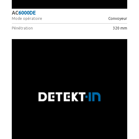
AC
6000DE
Mode opératoire
Convoyeur
Pénétration
320 mm