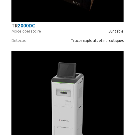
TR
2000DC
Mode opératoire
Sur table
Détection
Traces explosifs et narcotiques