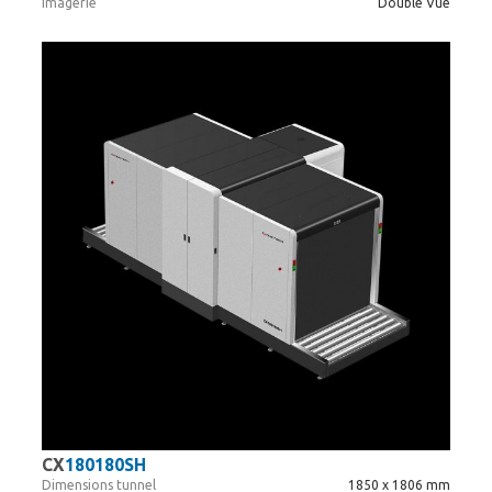
Imagerie
Double Vue
CX
180180SH
Dimensions tunnel
1850 x 1806 mm