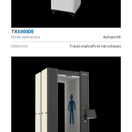
TR
3000DE
Mode opératoire
Autoporté
Détection
Traces explosifs et narcotiques