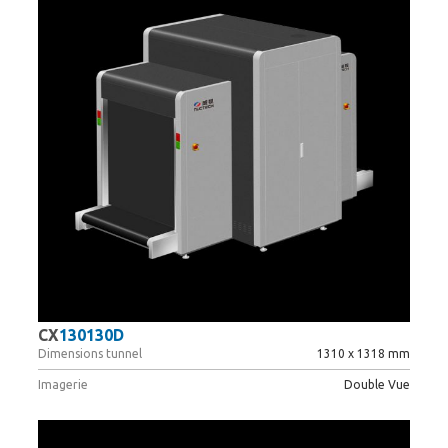
CX
130130D
Dimensions tunnel
1310 x 1318 mm
Imagerie
Double Vue