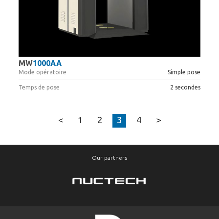
MW
1000AA
Mode opératoire
Simple pose
Temps de pose
2 secondes
<
1
2
3
4
>
Our partners